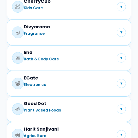
CherryCub
प्रमुख प्रोडक्ट्स:
🧸
▼
Kids Care
टूथपेस्ट
दंत मंजन
Divyaroma
प्रमुख प्रोडक्ट्स:
🪔
▼
Fragrance
बच्चों के उत्पाद
Ena
प्रमुख प्रोडक्ट्स:
🧼
▼
Bath & Body Care
अगरबत्ती
सुगंधित उत्पाद
EGate
प्रमुख प्रोडक्ट्स:
📽️
▼
Electronics
साबुन
बॉडी केयर
Good Dot
प्रमुख प्रोडक्ट्स:
🌱
▼
Plant Based Foods
इलेक्ट्रॉनिक एक्सेसरीज़
Harit Sanjivani
प्रमुख प्रोडक्ट्स:
🚜
▼
Agriculture