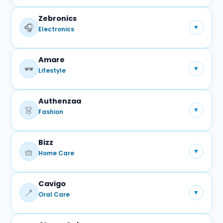
Zebronics
प्रमुख प्रोडक्ट्स:
🎧
▼
Electronics
शेविंग क्रीम
पुरुषों के ग्रूमिंग उत्पाद
Amare
प्रमुख प्रोडक्ट्स:
🕶️
▼
Lifestyle
इलेक्ट्रॉनिक्स एक्सेसरीज़ (सहयोगी ब्रांड)
Authenzaa
प्रमुख प्रोडक्ट्स:
👗
▼
Fashion
चयनित लाइफस्टाइल उत्पाद
Bizz
प्रमुख प्रोडक्ट्स:
🧺
▼
Home Care
महिलाओं के वस्त्र
फैशन परिधान
Cavigo
प्रमुख प्रोडक्ट्स:
🪥
▼
Oral Care
डिटर्जेंट पाउडर
डिटर्जेंट बार
क्लीनिंग उत्पाद