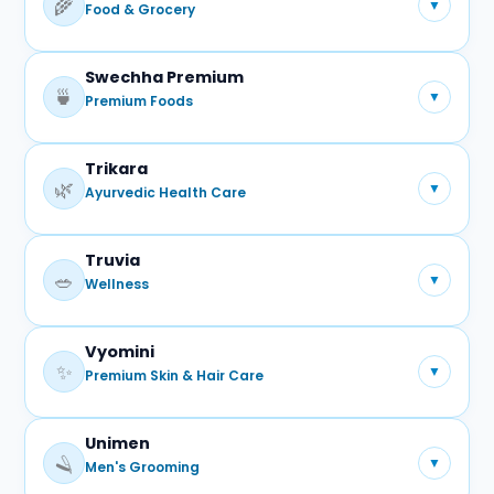
🌾
▼
Food & Grocery
Swechha Premium
प्रमुख प्रोडक्ट्स:
🍵
▼
Premium Foods
आटा
चावल
दाल
मसाले
तेल
चाय
शहद
स्नैक्स
Trikara
प्रमुख प्रोडक्ट्स:
🌿
▼
Ayurvedic Health Care
प्रीमियम चाय
ड्राई फ्रूट
स्पेशल फूड रेंज
Truvia
प्रमुख प्रोडक्ट्स:
🥗
▼
Wellness
जूस
च्यवनप्राश
हर्बल सिरप
आयुर्वेदिक उत्पाद
Vyomini
प्रमुख प्रोडक्ट्स:
✨
▼
Premium Skin & Hair Care
हेल्दी लाइफस्टाइल उत्पाद
न्यूट्रिशन उत्पाद
Unimen
प्रमुख प्रोडक्ट्स:
🪒
▼
Men's Grooming
फेस वॉश
क्रीम
साबुन
हेयर केयर